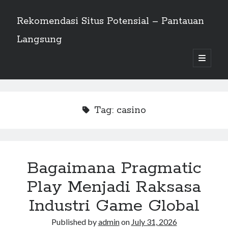
Rekomendasi Situs Potensial – Pantauan
Langsung
open
primary
Sidebar
menu
Search
Search
Tag:
casino
Recent Posts
Bagaimana Pragmatic Play Menjadi Raksasa Industri Game Global
Tips Mengelola Modal Saat Bermain Game Pragmatic Play
Bagaimana Pragmatic
Mengapa Pragmatic Play Selalu Jadi Pilihan Utama Para Pemain Slot?
Play Menjadi Raksasa
Cara Menghindari Penipuan Berkedok Pola Gacor
5 Game Pragmatic Play Tema Petualangan yang Wajib Dicoba.
Industri Game Global
Published by
admin
on
July 31, 2026