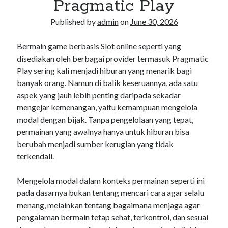
Pragmatic Play
Published by
admin
on
June 30, 2026
Bermain game berbasis
Slot
online seperti yang
disediakan oleh berbagai provider termasuk Pragmatic
Play sering kali menjadi hiburan yang menarik bagi
banyak orang. Namun di balik keseruannya, ada satu
aspek yang jauh lebih penting daripada sekadar
mengejar kemenangan, yaitu kemampuan mengelola
modal dengan bijak. Tanpa pengelolaan yang tepat,
permainan yang awalnya hanya untuk hiburan bisa
berubah menjadi sumber kerugian yang tidak
terkendali.
Mengelola modal dalam konteks permainan seperti ini
pada dasarnya bukan tentang mencari cara agar selalu
menang, melainkan tentang bagaimana menjaga agar
pengalaman bermain tetap sehat, terkontrol, dan sesuai