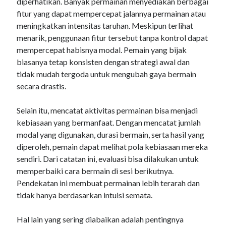
diperhatikan. Banyak permainan menyediakan berbagai
fitur yang dapat mempercepat jalannya permainan atau
meningkatkan intensitas taruhan. Meskipun terlihat
menarik, penggunaan fitur tersebut tanpa kontrol dapat
mempercepat habisnya modal. Pemain yang bijak
biasanya tetap konsisten dengan strategi awal dan
tidak mudah tergoda untuk mengubah gaya bermain
secara drastis.
Selain itu, mencatat aktivitas permainan bisa menjadi
kebiasaan yang bermanfaat. Dengan mencatat jumlah
modal yang digunakan, durasi bermain, serta hasil yang
diperoleh, pemain dapat melihat pola kebiasaan mereka
sendiri. Dari catatan ini, evaluasi bisa dilakukan untuk
memperbaiki cara bermain di sesi berikutnya.
Pendekatan ini membuat permainan lebih terarah dan
tidak hanya berdasarkan intuisi semata.
Hal lain yang sering diabaikan adalah pentingnya