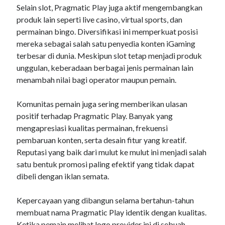
Selain slot, Pragmatic Play juga aktif mengembangkan
produk lain seperti live casino, virtual sports, dan
permainan bingo. Diversifikasi ini memperkuat posisi
mereka sebagai salah satu penyedia konten iGaming
terbesar di dunia. Meskipun slot tetap menjadi produk
unggulan, keberadaan berbagai jenis permainan lain
menambah nilai bagi operator maupun pemain.
Komunitas pemain juga sering memberikan ulasan
positif terhadap Pragmatic Play. Banyak yang
mengapresiasi kualitas permainan, frekuensi
pembaruan konten, serta desain fitur yang kreatif.
Reputasi yang baik dari mulut ke mulut ini menjadi salah
satu bentuk promosi paling efektif yang tidak dapat
dibeli dengan iklan semata.
Kepercayaan yang dibangun selama bertahun-tahun
membuat nama Pragmatic Play identik dengan kualitas.
Ketika pemain melihat logo provider ini di sebuah