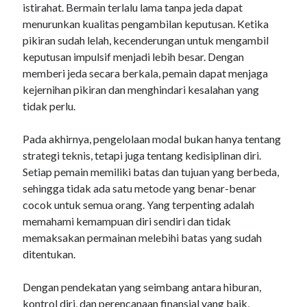
istirahat. Bermain terlalu lama tanpa jeda dapat
menurunkan kualitas pengambilan keputusan. Ketika
pikiran sudah lelah, kecenderungan untuk mengambil
keputusan impulsif menjadi lebih besar. Dengan
memberi jeda secara berkala, pemain dapat menjaga
kejernihan pikiran dan menghindari kesalahan yang
tidak perlu.
Pada akhirnya, pengelolaan modal bukan hanya tentang
strategi teknis, tetapi juga tentang kedisiplinan diri.
Setiap pemain memiliki batas dan tujuan yang berbeda,
sehingga tidak ada satu metode yang benar-benar
cocok untuk semua orang. Yang terpenting adalah
memahami kemampuan diri sendiri dan tidak
memaksakan permainan melebihi batas yang sudah
ditentukan.
Dengan pendekatan yang seimbang antara hiburan,
kontrol diri, dan perencanaan finansial yang baik,