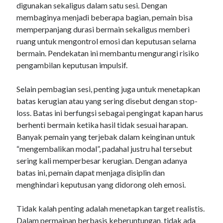
digunakan sekaligus dalam satu sesi. Dengan
membaginya menjadi beberapa bagian, pemain bisa
memperpanjang durasi bermain sekaligus memberi
ruang untuk mengontrol emosi dan keputusan selama
bermain. Pendekatan ini membantu mengurangi risiko
pengambilan keputusan impulsif.
Selain pembagian sesi, penting juga untuk menetapkan
batas kerugian atau yang sering disebut dengan stop-
loss. Batas ini berfungsi sebagai pengingat kapan harus
berhenti bermain ketika hasil tidak sesuai harapan.
Banyak pemain yang terjebak dalam keinginan untuk
“mengembalikan modal”, padahal justru hal tersebut
sering kali memperbesar kerugian. Dengan adanya
batas ini, pemain dapat menjaga disiplin dan
menghindari keputusan yang didorong oleh emosi.
Tidak kalah penting adalah menetapkan target realistis.
Dalam permainan berbasis keberuntungan, tidak ada