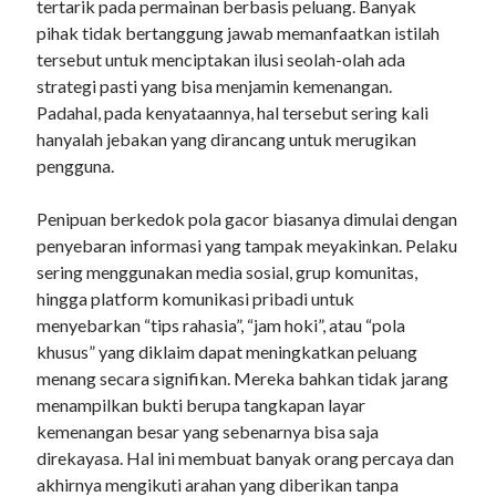
tertarik pada permainan berbasis peluang. Banyak
pihak tidak bertanggung jawab memanfaatkan istilah
tersebut untuk menciptakan ilusi seolah-olah ada
strategi pasti yang bisa menjamin kemenangan.
Padahal, pada kenyataannya, hal tersebut sering kali
hanyalah jebakan yang dirancang untuk merugikan
pengguna.
Penipuan berkedok pola gacor biasanya dimulai dengan
penyebaran informasi yang tampak meyakinkan. Pelaku
sering menggunakan media sosial, grup komunitas,
hingga platform komunikasi pribadi untuk
menyebarkan “tips rahasia”, “jam hoki”, atau “pola
khusus” yang diklaim dapat meningkatkan peluang
menang secara signifikan. Mereka bahkan tidak jarang
menampilkan bukti berupa tangkapan layar
kemenangan besar yang sebenarnya bisa saja
direkayasa. Hal ini membuat banyak orang percaya dan
akhirnya mengikuti arahan yang diberikan tanpa