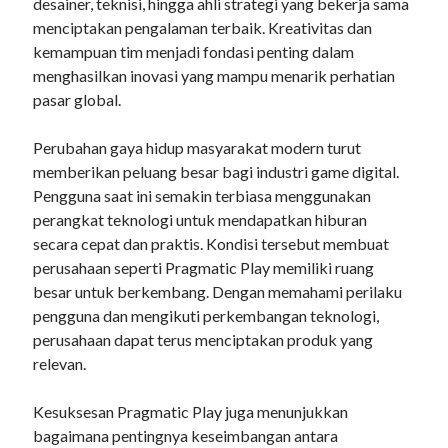
desainer, teknisi, hingga ahli strategi yang bekerja sama
menciptakan pengalaman terbaik. Kreativitas dan
kemampuan tim menjadi fondasi penting dalam
menghasilkan inovasi yang mampu menarik perhatian
pasar global.
Perubahan gaya hidup masyarakat modern turut
memberikan peluang besar bagi industri game digital.
Pengguna saat ini semakin terbiasa menggunakan
perangkat teknologi untuk mendapatkan hiburan
secara cepat dan praktis. Kondisi tersebut membuat
perusahaan seperti Pragmatic Play memiliki ruang
besar untuk berkembang. Dengan memahami perilaku
pengguna dan mengikuti perkembangan teknologi,
perusahaan dapat terus menciptakan produk yang
relevan.
Kesuksesan Pragmatic Play juga menunjukkan
bagaimana pentingnya keseimbangan antara