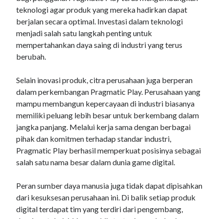
teknologi agar produk yang mereka hadirkan dapat
berjalan secara optimal. Investasi dalam teknologi
menjadi salah satu langkah penting untuk
mempertahankan daya saing di industri yang terus
berubah.
Selain inovasi produk, citra perusahaan juga berperan
dalam perkembangan Pragmatic Play. Perusahaan yang
mampu membangun kepercayaan di industri biasanya
memiliki peluang lebih besar untuk berkembang dalam
jangka panjang. Melalui kerja sama dengan berbagai
pihak dan komitmen terhadap standar industri,
Pragmatic Play berhasil memperkuat posisinya sebagai
salah satu nama besar dalam dunia game digital.
Peran sumber daya manusia juga tidak dapat dipisahkan
dari kesuksesan perusahaan ini. Di balik setiap produk
digital terdapat tim yang terdiri dari pengembang,