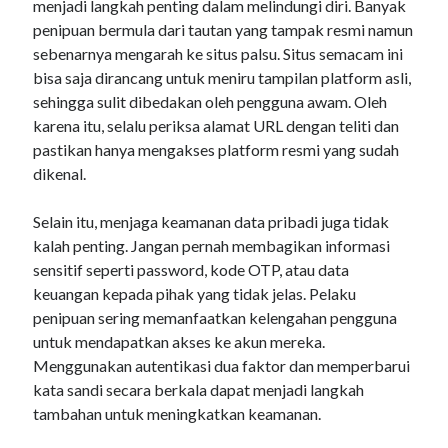
menjadi langkah penting dalam melindungi diri. Banyak
penipuan bermula dari tautan yang tampak resmi namun
sebenarnya mengarah ke situs palsu. Situs semacam ini
bisa saja dirancang untuk meniru tampilan platform asli,
sehingga sulit dibedakan oleh pengguna awam. Oleh
karena itu, selalu periksa alamat URL dengan teliti dan
pastikan hanya mengakses platform resmi yang sudah
dikenal.
Selain itu, menjaga keamanan data pribadi juga tidak
kalah penting. Jangan pernah membagikan informasi
sensitif seperti password, kode OTP, atau data
keuangan kepada pihak yang tidak jelas. Pelaku
penipuan sering memanfaatkan kelengahan pengguna
untuk mendapatkan akses ke akun mereka.
Menggunakan autentikasi dua faktor dan memperbarui
kata sandi secara berkala dapat menjadi langkah
tambahan untuk meningkatkan keamanan.