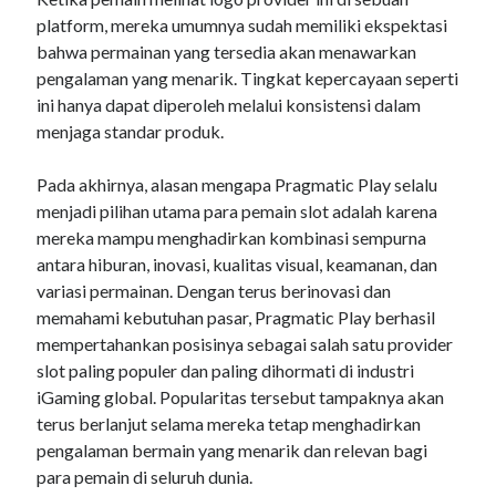
platform, mereka umumnya sudah memiliki ekspektasi
bahwa permainan yang tersedia akan menawarkan
pengalaman yang menarik. Tingkat kepercayaan seperti
ini hanya dapat diperoleh melalui konsistensi dalam
menjaga standar produk.
Pada akhirnya, alasan mengapa Pragmatic Play selalu
menjadi pilihan utama para pemain slot adalah karena
mereka mampu menghadirkan kombinasi sempurna
antara hiburan, inovasi, kualitas visual, keamanan, dan
variasi permainan. Dengan terus berinovasi dan
memahami kebutuhan pasar, Pragmatic Play berhasil
mempertahankan posisinya sebagai salah satu provider
slot paling populer dan paling dihormati di industri
iGaming global. Popularitas tersebut tampaknya akan
terus berlanjut selama mereka tetap menghadirkan
pengalaman bermain yang menarik dan relevan bagi
para pemain di seluruh dunia.