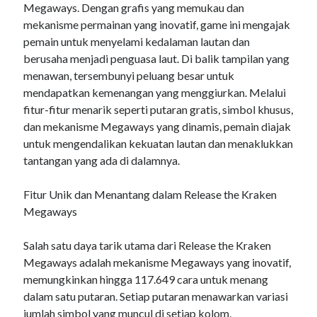
Megaways. Dengan grafis yang memukau dan
Recent Comments
mekanisme permainan yang inovatif, game ini mengajak
No comments to show.
pemain untuk menyelami kedalaman lautan dan
berusaha menjadi penguasa laut. Di balik tampilan yang
menawan, tersembunyi peluang besar untuk
Sidebar/Blogroll
mendapatkan kemenangan yang menggiurkan. Melalui
slot gacor
fitur-fitur menarik seperti putaran gratis, simbol khusus,
dan mekanisme Megaways yang dinamis, pemain diajak
untuk mengendalikan kekuatan lautan dan menaklukkan
tantangan yang ada di dalamnya.
sideside
Fitur Unik dan Menantang dalam Release the Kraken
slot online
Megaways
slot
Salah satu daya tarik utama dari Release the Kraken
slot
Megaways adalah mekanisme Megaways yang inovatif,
สล็อตเว็บตรง
memungkinkan hingga 117.649 cara untuk menang
dalam satu putaran. Setiap putaran menawarkan variasi
เว็บสล็อต
jumlah simbol yang muncul di setiap kolom,