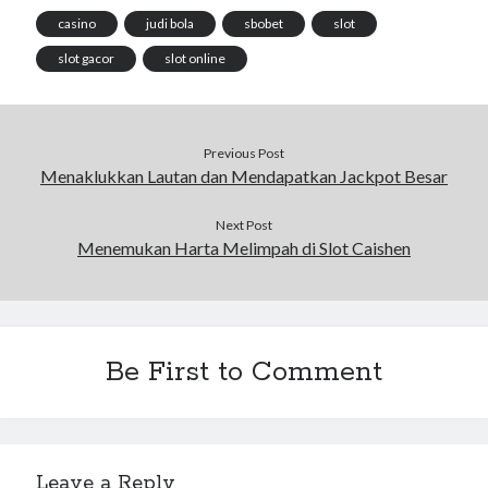
casino
judi bola
sbobet
slot
slot gacor
slot online
Previous Post
Menaklukkan Lautan dan Mendapatkan Jackpot Besar
Next Post
Menemukan Harta Melimpah di Slot Caishen
Be First to Comment
Leave a Reply