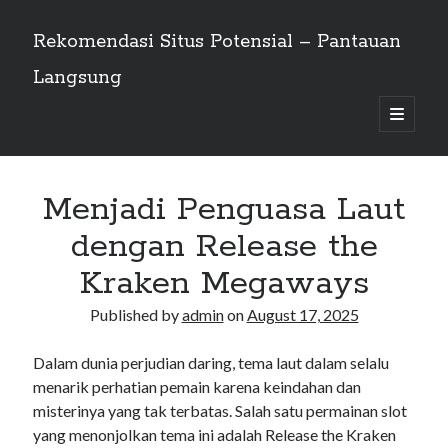
Rekomendasi Situs Potensial – Pantauan
Langsung
open
primary
Sidebar
menu
Search
Search
Menjadi Penguasa Laut
dengan Release the
Recent Posts
Kraken Megaways
Bagaimana Pragmatic Play Menjadi Raksasa Industri Game Global
Published by
admin
on
August 17, 2025
Tips Mengelola Modal Saat Bermain Game Pragmatic Play
Mengapa Pragmatic Play Selalu Jadi Pilihan Utama Para Pemain Slot?
Dalam dunia perjudian daring, tema laut dalam selalu
Cara Menghindari Penipuan Berkedok Pola Gacor
menarik perhatian pemain karena keindahan dan
5 Game Pragmatic Play Tema Petualangan yang Wajib Dicoba.
misterinya yang tak terbatas. Salah satu permainan slot
yang menonjolkan tema ini adalah Release the Kraken