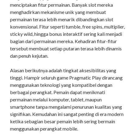
menciptakan fitur permainan. Banyak slot mereka
menghadirkan mekanisme unik yang membuat
permainan terasa lebih menarik dibandingkan slot
konvensional. Fitur seperti tumble, free spins, multiplier,
sticky wild, hingga bonus interaktif sering kali menjadi
bagian dari permainan mereka. Kehadiran fitur-fitur
tersebut membuat setiap putaran terasa lebih dinamis
dan penuh kejutan.
Alasan berikutnya adalah tingkat aksesibilitas yang
tinggi. Hampir seluruh game Pragmatic Play dirancang
menggunakan teknologi yang kompatibel dengan
berbagai perangkat. Pemain dapat menikmati
permainan melalui komputer, tablet, maupun
smartphone tanpa mengalami penurunan kualitas yang
signifikan. Kemudahan ini sangat penting di era modern
ketika sebagian besar pemain lebih sering bermain
menggunakan perangkat mobile.