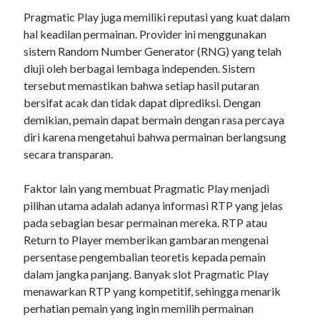
Pragmatic Play juga memiliki reputasi yang kuat dalam
hal keadilan permainan. Provider ini menggunakan
sistem Random Number Generator (RNG) yang telah
diuji oleh berbagai lembaga independen. Sistem
tersebut memastikan bahwa setiap hasil putaran
bersifat acak dan tidak dapat diprediksi. Dengan
demikian, pemain dapat bermain dengan rasa percaya
diri karena mengetahui bahwa permainan berlangsung
secara transparan.
Faktor lain yang membuat Pragmatic Play menjadi
pilihan utama adalah adanya informasi RTP yang jelas
pada sebagian besar permainan mereka. RTP atau
Return to Player memberikan gambaran mengenai
persentase pengembalian teoretis kepada pemain
dalam jangka panjang. Banyak slot Pragmatic Play
menawarkan RTP yang kompetitif, sehingga menarik
perhatian pemain yang ingin memilih permainan