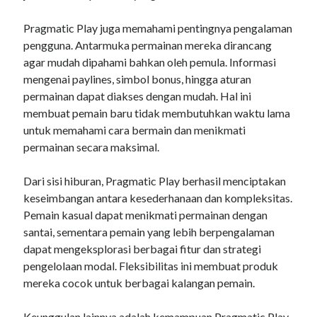
Pragmatic Play juga memahami pentingnya pengalaman
pengguna. Antarmuka permainan mereka dirancang
agar mudah dipahami bahkan oleh pemula. Informasi
mengenai paylines, simbol bonus, hingga aturan
permainan dapat diakses dengan mudah. Hal ini
membuat pemain baru tidak membutuhkan waktu lama
untuk memahami cara bermain dan menikmati
permainan secara maksimal.
Dari sisi hiburan, Pragmatic Play berhasil menciptakan
keseimbangan antara kesederhanaan dan kompleksitas.
Pemain kasual dapat menikmati permainan dengan
santai, sementara pemain yang lebih berpengalaman
dapat mengeksplorasi berbagai fitur dan strategi
pengelolaan modal. Fleksibilitas ini membuat produk
mereka cocok untuk berbagai kalangan pemain.
Keunggulan lainnya adalah kemampuan Pragmatic Play