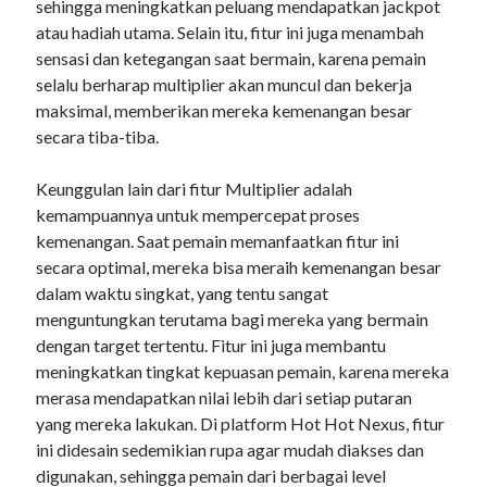
sehingga meningkatkan peluang mendapatkan jackpot
atau hadiah utama. Selain itu, fitur ini juga menambah
sensasi dan ketegangan saat bermain, karena pemain
selalu berharap multiplier akan muncul dan bekerja
maksimal, memberikan mereka kemenangan besar
secara tiba-tiba.
Keunggulan lain dari fitur Multiplier adalah
kemampuannya untuk mempercepat proses
kemenangan. Saat pemain memanfaatkan fitur ini
secara optimal, mereka bisa meraih kemenangan besar
dalam waktu singkat, yang tentu sangat
menguntungkan terutama bagi mereka yang bermain
dengan target tertentu. Fitur ini juga membantu
meningkatkan tingkat kepuasan pemain, karena mereka
merasa mendapatkan nilai lebih dari setiap putaran
yang mereka lakukan. Di platform Hot Hot Nexus, fitur
ini didesain sedemikian rupa agar mudah diakses dan
digunakan, sehingga pemain dari berbagai level