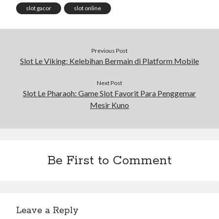
slot gacor
slot online
Previous Post
Slot Le Viking: Kelebihan Bermain di Platform Mobile
Next Post
Slot Le Pharaoh: Game Slot Favorit Para Penggemar
Mesir Kuno
Be First to Comment
Leave a Reply