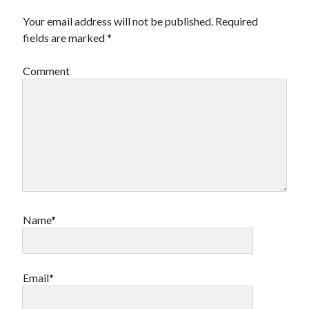
Your email address will not be published.
Required
fields are marked
*
Comment
Name*
Email*