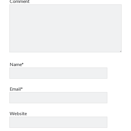
Comment
Name*
Email*
Website