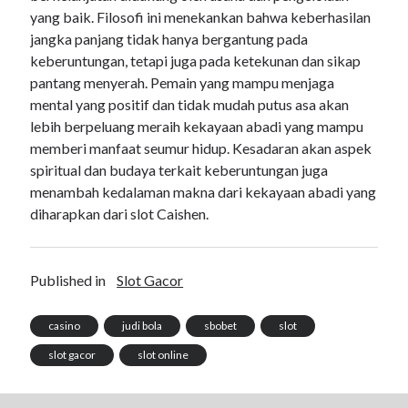
yang baik. Filosofi ini menekankan bahwa keberhasilan
jangka panjang tidak hanya bergantung pada
keberuntungan, tetapi juga pada ketekunan dan sikap
pantang menyerah. Pemain yang mampu menjaga
mental yang positif dan tidak mudah putus asa akan
lebih berpeluang meraih kekayaan abadi yang mampu
memberi manfaat seumur hidup. Kesadaran akan aspek
spiritual dan budaya terkait keberuntungan juga
menambah kedalaman makna dari kekayaan abadi yang
diharapkan dari slot Caishen.
Published in
Slot Gacor
casino
judi bola
sbobet
slot
slot gacor
slot online