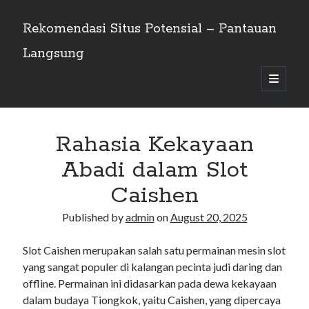
Rekomendasi Situs Potensial – Pantauan
Langsung
open
primary
Sidebar
menu
Search
Search
Rahasia Kekayaan
Abadi dalam Slot
Recent Posts
Caishen
Bagaimana Pragmatic Play Menjadi Raksasa Industri Game Global
Published by
admin
on
August 20, 2025
Tips Mengelola Modal Saat Bermain Game Pragmatic Play
Mengapa Pragmatic Play Selalu Jadi Pilihan Utama Para Pemain Slot?
Slot Caishen merupakan salah satu permainan mesin slot
Cara Menghindari Penipuan Berkedok Pola Gacor
yang sangat populer di kalangan pecinta judi daring dan
5 Game Pragmatic Play Tema Petualangan yang Wajib Dicoba.
offline. Permainan ini didasarkan pada dewa kekayaan
dalam budaya Tiongkok, yaitu Caishen, yang dipercaya