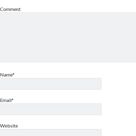
Comment
Name*
Email*
Website