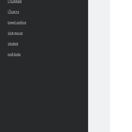
เว็บสล็อต
เว็บตรง
togel online
slot gacor
sbobet
judi bola