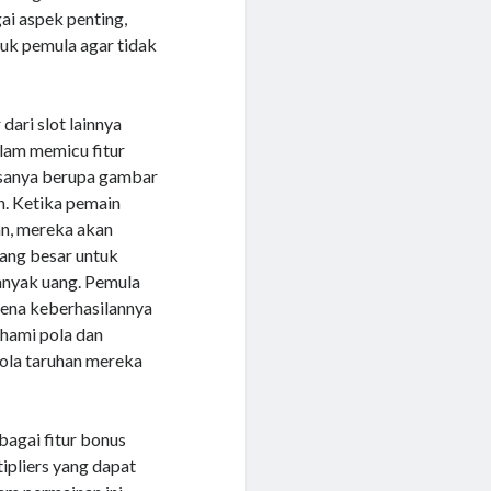
ai aspek penting,
ntuk pemula agar tidak
ari slot lainnya
lam memicu fitur
iasanya berupa gambar
. Ketika pemain
an, mereka akan
ang besar untuk
nyak uang. Pemula
rena keberhasilannya
ahami pola dan
ola taruhan mereka
bagai fitur bonus
tipliers yang dapat