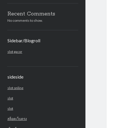
Recent Comments
No comments to show.
Sidebar/Blogroll
slot gacor
sideside
slot online
slot
slot
สล็อตเว็บตรง