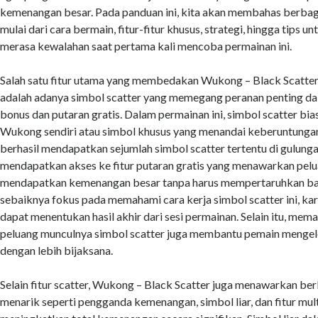
kemenangan besar. Pada panduan ini, kita akan membahas berbag
mulai dari cara bermain, fitur-fitur khusus, strategi, hingga tips u
merasa kewalahan saat pertama kali mencoba permainan ini.
Salah satu fitur utama yang membedakan Wukong – Black Scatter d
adalah adanya simbol scatter yang memegang peranan penting da
bonus dan putaran gratis. Dalam permainan ini, simbol scatter b
Wukong sendiri atau simbol khusus yang menandai keberuntungan
berhasil mendapatkan sejumlah simbol scatter tertentu di gulung
mendapatkan akses ke fitur putaran gratis yang menawarkan pelu
mendapatkan kemenangan besar tanpa harus mempertaruhkan ba
sebaiknya fokus pada memahami cara kerja simbol scatter ini, ka
dapat menentukan hasil akhir dari sesi permainan. Selain itu, mem
peluang munculnya simbol scatter juga membantu pemain mengel
dengan lebih bijaksana.
Selain fitur scatter, Wukong – Black Scatter juga menawarkan ber
menarik seperti pengganda kemenangan, simbol liar, dan fitur mul