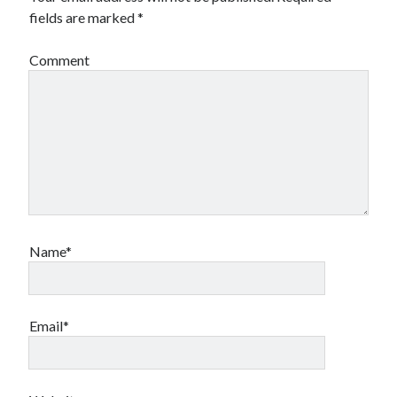
fields are marked
*
Comment
Name*
Email*