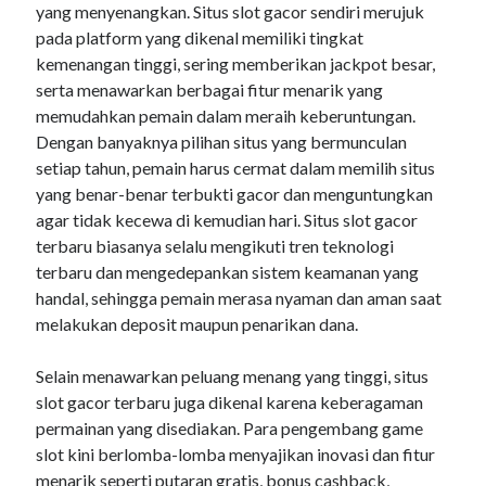
yang menyenangkan. Situs slot gacor sendiri merujuk
Recent Comments
pada platform yang dikenal memiliki tingkat
No comments to show.
kemenangan tinggi, sering memberikan jackpot besar,
serta menawarkan berbagai fitur menarik yang
memudahkan pemain dalam meraih keberuntungan.
Sidebar/Blogroll
Dengan banyaknya pilihan situs yang bermunculan
slot gacor
setiap tahun, pemain harus cermat dalam memilih situs
yang benar-benar terbukti gacor dan menguntungkan
agar tidak kecewa di kemudian hari. Situs slot gacor
terbaru biasanya selalu mengikuti tren teknologi
sideside
terbaru dan mengedepankan sistem keamanan yang
handal, sehingga pemain merasa nyaman dan aman saat
slot online
melakukan deposit maupun penarikan dana.
slot
Selain menawarkan peluang menang yang tinggi, situs
slot
slot gacor terbaru juga dikenal karena keberagaman
สล็อตเว็บตรง
permainan yang disediakan. Para pengembang game
slot kini berlomba-lomba menyajikan inovasi dan fitur
เว็บสล็อต
menarik seperti putaran gratis, bonus cashback,