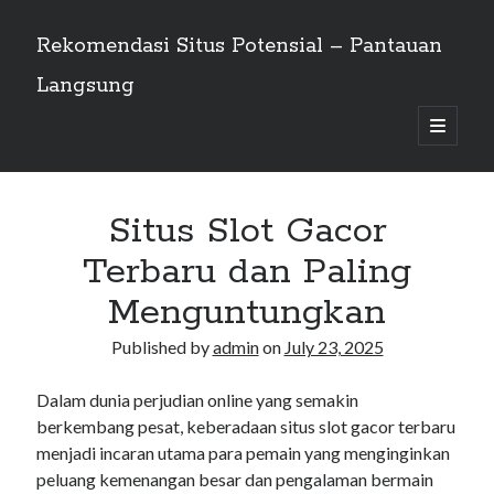
Rekomendasi Situs Potensial – Pantauan
Langsung
open
primary
Sidebar
menu
Search
Search
Situs Slot Gacor
Terbaru dan Paling
Recent Posts
Menguntungkan
Bagaimana Pragmatic Play Menjadi Raksasa Industri Game Global
Published by
admin
on
July 23, 2025
Tips Mengelola Modal Saat Bermain Game Pragmatic Play
Mengapa Pragmatic Play Selalu Jadi Pilihan Utama Para Pemain Slot?
Dalam dunia perjudian online yang semakin
Cara Menghindari Penipuan Berkedok Pola Gacor
berkembang pesat, keberadaan situs slot gacor terbaru
5 Game Pragmatic Play Tema Petualangan yang Wajib Dicoba.
menjadi incaran utama para pemain yang menginginkan
peluang kemenangan besar dan pengalaman bermain